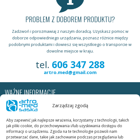
PROBLEM Z DOBOREM PRODUKTU?
Zadzwoń i porozmawiaj z naszym doradcą. Uzyskasz pomoc w
doborze odpowiedniego urządzania, poznasz różnice między
podobnymi produktami i dowiesz się wszystkiego o transporcie w
dowolne miejsce w kraju.
tel.
606 347 288
artro.med@gmail.com
WAŻNE INFORMACJE
Wypożyczalnia realizuje dostawy sprzętu rehabilitacyjnego do
Zarządzaj zgodą
pacjenta na terenie całej Polski. Cena za transport według stawek
firmy kurierskiej leży po stronie wypożyczającego. W obrębie Krakowa
Aby zapewnić jak najlepsze wrażenia, korzystamy z technologii, takich
transport szyn ARTROMOT, OPTIFLEX, KINETEC SPECTRA jest
jak pliki cookie, do przechowywania i/lub uzyskiwania dostępu do
DARMOWY.
informacji o urządzeniu. Zgoda na te technologie pozwoli nam
przetwarzać dane, takie jak zachowanie podczas przeglądania lub