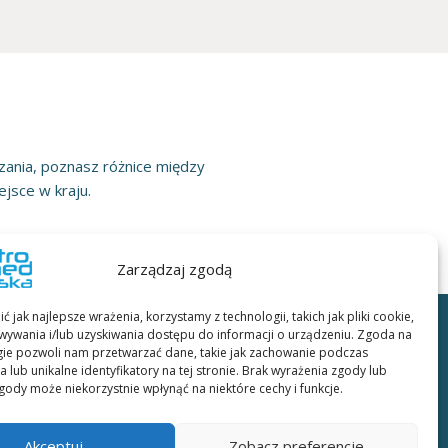
nia, poznasz różnice między
jsce w kraju.
Zarządzaj zgodą
 jak najlepsze wrażenia, korzystamy z technologii, takich jak pliki cookie,
ywania i/lub uzyskiwania dostępu do informacji o urządzeniu. Zgoda na
gie pozwoli nam przetwarzać dane, takie jak zachowanie podczas
ARTROMOT, OPTIFLEX, KINETEC SPECTRA:
 lub unikalne identyfikatory na tej stronie. Brak wyrażenia zgody lub
gody może niekorzystnie wpłynąć na niektóre cechy i funkcje.
dwóch egzemplarzach do podpisania dostarcza
tem.
Akceptuj
Zobacz preferencje