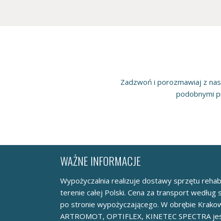
Zadzwoń i porozmawiaj z na
podobnymi pr
WAŻNE INFORMACJE
Wypożyczalnia realizuje dostawy sprzętu rehabi
terenie całej Polski. Cena za transport według s
po stronie wypożyczającego. W obrębie Krako
ARTROMOT, OPTIFLEX, KINETEC SPECTRA j