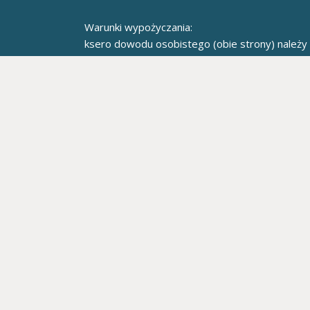
Warunki wypożyczania:
ksero dowodu osobistego (obie strony) należ
telefonu KUBE_FAX lub skan dowodu osobistego
na adres e-mail.
W celu ustalenia terminu wypożyczenia prosimy 
mailowy.
WSPÓŁPRACUJEMY:
Artro-Med Saska
KONT
Salon i wypożyczalnia sprzętu
kom.: