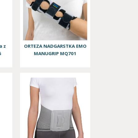
bach reumatycznych, jak również po zabiegach
a z
ORTEZA NADGARSTKA EMO
5
MANUGRIP MQ701