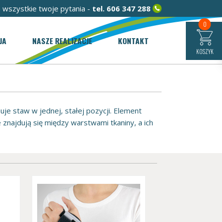
 wszystkie twoje pytania -
tel.
606 347 288
0
JA
NASZE REALIZACJE
KONTAKT
KOSZYK
muje staw w jednej, stałej pozycji. Element
znajdują się między warstwami tkaniny, a ich
ezy są wykonane z materiałów, które
 wilgoci. Ponadto, dzięki działaniu
ół danego stawu. Ortezy produkowane są w
ten odpowiedni. Wyróżnia się trzy rodzaje
rup mięśni. Dzięki niej możliwe jest
 niewłaściwej pozycji ciała. W związku z tym
ach stawów skokowych czy zerwaniu ścięgna