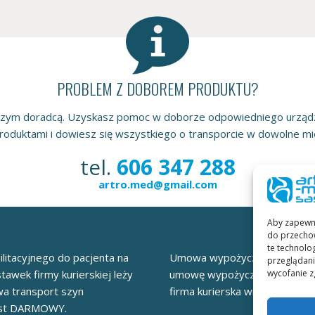
PROBLEM Z DOBOREM PRODUKTU?
szym doradcą. Uzyskasz pomoc w doborze odpowiedniego urządza
oduktami i dowiesz się wszystkiego o transporcie w dowolne mie
tel.
606 347 288
artro.med@gmail.com
Aby zapewnić
do przechow
te technolo
litacyjnego do pacjenta na
Umowa wypożyczania szyn 
przeglądania
wycofanie z
tawek firmy kurierskiej leży
umowę wypożyczania szyn w 
wa transport szyn
firma kurierska wraz ze sprzę
est DARMOWY.