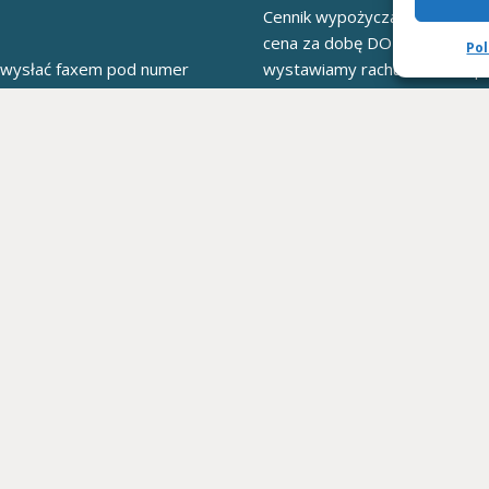
Cennik wypożyczania szyn 
cena za dobę DO NEGOCJACJI
Pol
y wysłać faxem pod numer
wystawiamy rachunki celem p
 (obie strony) należy wysłać
przedłożenia w ZUS lub towa
o kontakt telefoniczny lub
AKT:
ADRES:
606 347 288
30-715 Kraków