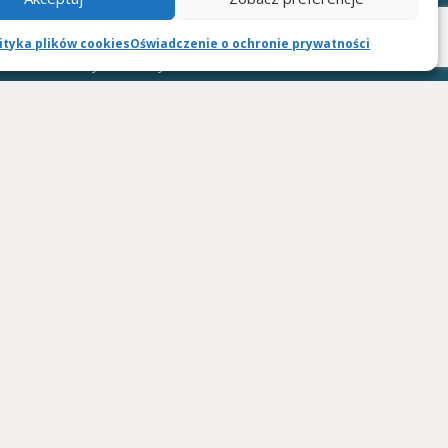
ARTROMOT, OPTIFLEX, KINETEC SPECTRA:
ityka plików cookies
Oświadczenie o ochronie prywatności
rzedłożenia wystawiamy rachunki celem
rzystwie ubezpieczeniowym.
GODZINY OTWARCIA:
Pn. - Pt.: 9:00 - 17:00