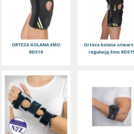
Achillesa, lecz także przy dysfunkcjach neurologicznych, choro
operacyjnych.
ORTEZA KOLANA EMO
Orteza kolana otwart
RD510
regulacją Emo RD57