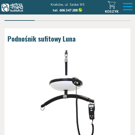
Kraków, ul. Saska 9/5
tel.
606 347 288
KOSZYK
Podnośnik sufitowy Luna