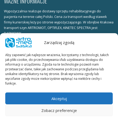
WAŻNE INFORMACJE
Wypożyczalnia realizuje dostawy sprzętu rehabilitacyjnego do
pacjenta na terenie całej Polski. Cena za transport według stawek
firmy kurierskiej leży po stronie wypożyczającego. W obrębie Krakowa
transport szyn ARTROMOT, OPTIFLEX, KINETEC SPECTRA jest
DARMOWY.
Zarządzaj zgodą
Warunki wypożyczania:
ksero dowodu osobistego (obie strony) należy wysłać faxem pod
Aby zapewnić jak najlepsze wrażenia, korzystamy z technologii, takich
numer telefonu KUBE_FAX lub skan dowodu osobistego (obie strony)
jak pliki cookie, do przechowywania i/lub uzyskiwania dostępu do
należy wysłać na adres e-mail.
informacji o urządzeniu. Zgoda na te technologie pozwoli nam
przetwarzać dane, takie jak zachowanie podczas przeglądania lub
W celu ustalenia terminu wypożyczenia prosimy o kontakt
unikalne identyfikatory na tej stronie. Brak wyrażenia zgody lub
telefoniczny lub mailowy.
wycofanie zgody może niekorzystnie wpłynąć na niektóre cechy i
funkcje.
Umowa wypożyczania szyn ARTROMOT, OPTIFLEX, KINETEC SPECTRA:
umowę wypożyczania szyn w dwóch egzemplarzach do podpisania
Akceptuj
dostarcza firma kurierska wraz ze sprzętem.
Zobacz preferencje
Cennik wypożyczania szyn ARTROMOT, OPTIFLEX, KINETEC SPECTRA:
cena za dobę DO NEGOCJACJI