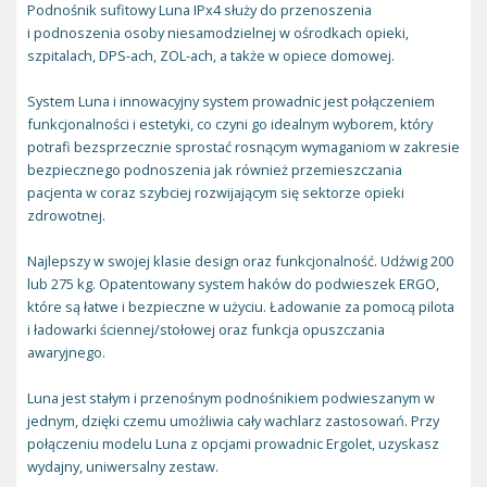
Podnośnik sufitowy Luna IPx4 służy do przenoszenia
i podnoszenia osoby niesamodzielnej w ośrodkach opieki,
szpitalach, DPS-ach, ZOL-ach, a także w opiece domowej.
System Luna i innowacyjny system prowadnic jest połączeniem
funkcjonalności i estetyki, co czyni go idealnym wyborem, który
potrafi bezsprzecznie sprostać rosnącym wymaganiom w zakresie
bezpiecznego podnoszenia jak również przemieszczania
pacjenta w coraz szybciej rozwijającym się sektorze opieki
zdrowotnej.
Najlepszy w swojej klasie design oraz funkcjonalność. Udźwig 200
lub 275 kg. Opatentowany system haków do podwieszek ERGO,
które są łatwe i bezpieczne w użyciu. Ładowanie za pomocą pilota
i ładowarki ściennej/stołowej oraz funkcja opuszczania
awaryjnego.
Luna jest stałym i przenośnym podnośnikiem podwieszanym w
jednym, dzięki czemu umożliwia cały wachlarz zastosowań. Przy
połączeniu modelu Luna z opcjami prowadnic E
rgolet, uzyskasz
wydajny, uniwersalny zestaw.