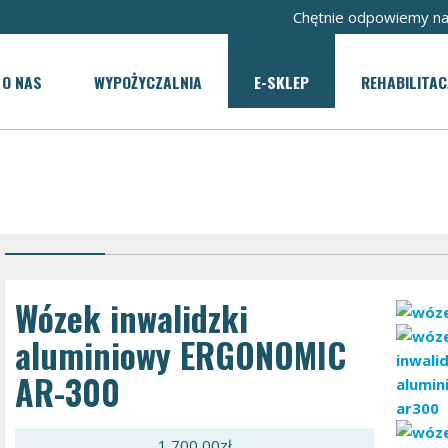
Chętnie odpowiemy na
O NAS
WYPOŻYCZALNIA
E-SKLEP
REHABILITAC
Wózek inwalidzki
aluminiowy ERGONOMIC
AR-300
1 700,00
zł