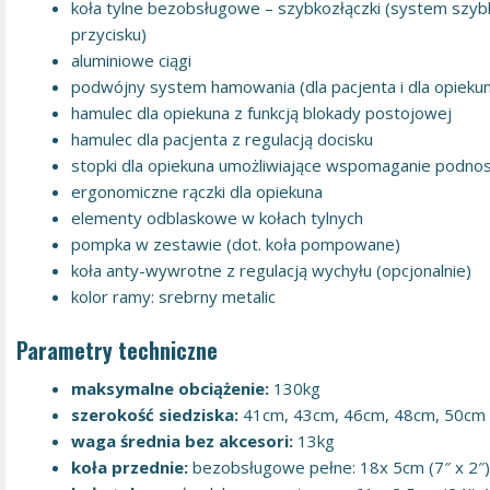
koła tylne bezobsługowe – szybkozłączki (system szy
przycisku)
aluminiowe ciągi
podwójny system hamowania (dla pacjenta i dla opieku
hamulec dla opiekuna z funkcją blokady postojowej
hamulec dla pacjenta z regulacją docisku
stopki dla opiekuna umożliwiające wspomaganie podnos
ergonomiczne rączki dla opiekuna
elementy odblaskowe w kołach tylnych
pompka w zestawie (dot. koła pompowane)
koła anty-wywrotne z regulacją wychyłu (opcjonalnie)
kolor ramy: srebrny metalic
Parametry techniczne
maksymalne obciążenie:
130kg
szerokość siedziska:
41cm, 43cm, 46cm, 48cm, 50cm
waga średnia bez akcesori:
13kg
koła przednie:
bezobsługowe pełne: 18x 5cm (7″ x 2″)