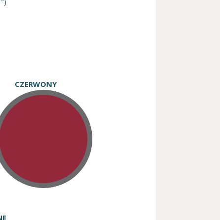
″)
ZERWONY
E