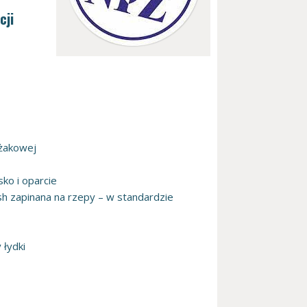
cji
yżakowej
ko i oparcie
h zapinana na rzepy – w standardzie
łydki