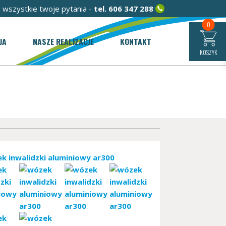
 wszystkie twoje pytania -
tel.
606 347 288
0
JA
NASZE REALIZACJE
KONTAKT
KOSZYK