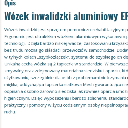
Opis
Wózek inwalidzki aluminiowy
Wózek inwalidzki jest sprzętem pomocniczo-rehabilitacyjnym
Ergonomic jest ultralekkim wózkiem aluminiowym wykonanym
technologii. Dzięki bardzo niskiej wadze, zastosowaniu krzyża
bez trudu można go składać i przewozić w samochodzie. Dod
w tylnych kołach „szybkozłączek”, systemu do szybkiego ich d
Unikalną cechą wózka są 2 tapicerki w standardzie. W pierwsz
zmywalny oraz zdejmowany materiał na siedzisku i oparciu, kt
użytkowaniu, szczególnie dla osób z problemami nietrzymania
miękka, oddychająca tapicerka siatkowa Mesh gwarantująca ni
odpinania osobno zarówno siedziska jak również oparcia umoż
higienicznym. Dzięki wyposażeniu i bardzo solidnemu standar
praktyczny i pomocny w życiu codziennym osoby niepełnospra
ruchu.