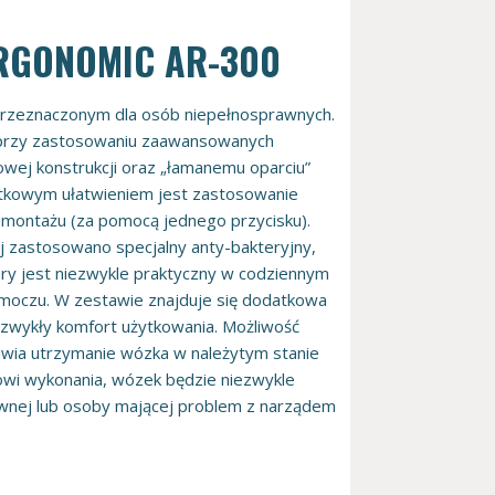
 ERGONOMIC AR-300
 przeznaczonym dla osób niepełnosprawnych.
 przy zastosowaniu zaawansowanych
kowej konstrukcji oraz „łamanemu oparciu”
atkowym ułatwieniem jest zastosowanie
emontażu (za pomocą jednego przycisku).
ej zastosowano specjalny anty-bakteryjny,
óry jest niezwykle praktyczny w codziennym
 moczu. W zestawie znajduje się dodatkowa
ezwykły komfort użytkowania. Możliwość
liwia utrzymanie wózka w należytym stanie
dowi wykonania, wózek będzie niezwykle
wnej lub osoby mającej problem z narządem