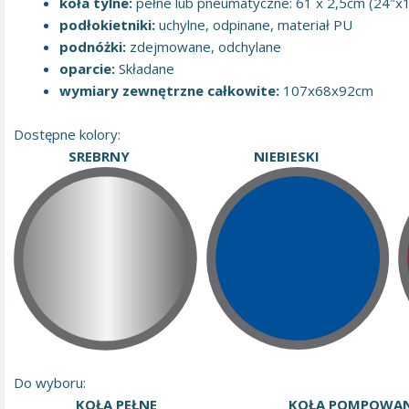
koła tylne:
pełne lub pneumatyczne: 61 x 2,5cm (24″x1
podłokietniki:
uchylne, odpinane, materiał PU
podnóżki:
zdejmowane, odchylane
oparcie:
Składane
wymiary zewnętrzne całkowite:
107x68x92cm
Dostępne kolory:
SREBRNY NIEBIESKI C
Do wyboru:
KOŁA PEŁNE KOŁA POMPOWAN