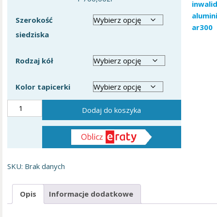
Szerokość
siedziska
Rodzaj kół
Kolor tapicerki
ilość
Dodaj do koszyka
Wózek
inwalidzki
aluminiowy
ERGONOMIC
AR-
SKU:
Brak danych
300
Opis
Informacje dodatkowe