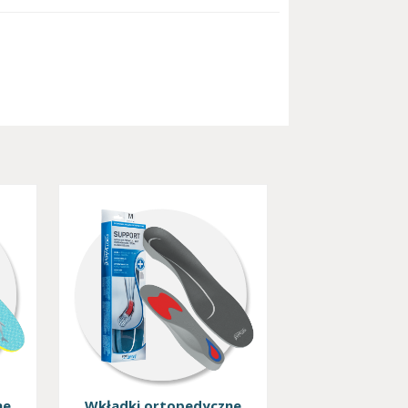
ne
Wkładki ortopedyczne