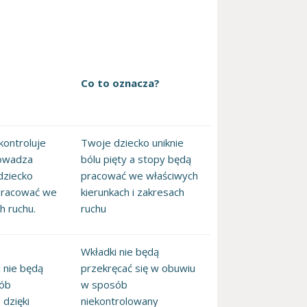
Co to oznacza?
kontroluje
Twoje dziecko uniknie
owadza
bólu pięty a stopy będą
dziecko
pracować we właściwych
 pracować we
kierunkach i zakresach
h ruchu.
ruchu
Wkładki nie będą
i nie będą
przekręcać się w obuwiu
sób
w sposób
dzięki
niekontrolowany