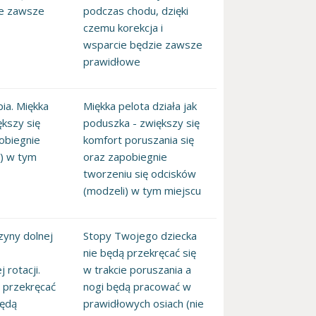
ie zawsze
podczas chodu, dzięki
czemu korekcja i
wsparcie będzie zawsze
prawidłowe
ia. Miękka
Miękka pelota działa jak
ększy się
poduszka - zwiększy się
obiegnie
komfort poruszania się
i) w tym
oraz zapobiegnie
tworzeniu się odcisków
(modzeli) w tym miejscu
zyny dolnej
Stopy Twojego dziecka
,
nie będą przekręcać się
 rotacji.
w trakcie poruszania a
 przekręcać
nogi będą pracować w
będą
prawidłowych osiach (nie