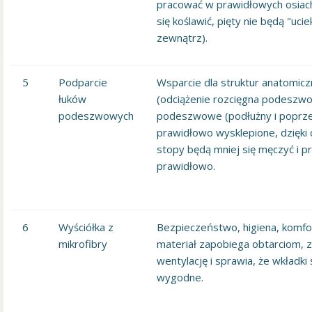
pracować w prawidłowych osiach
się koślawić, pięty nie będą "ucie
zewnątrz).
5
Podparcie
Wsparcie dla struktur anatomic
łuków
(odciążenie rozcięgna podeszwo
podeszwowych
podeszwowe (podłużny i poprze
prawidłowo wysklepione, dzięki
stopy będą mniej się męczyć i 
prawidłowo.
6
Wyściółka z
Bezpieczeństwo, higiena, komfor
mikrofibry
materiał zapobiega obtarciom, 
wentylację i sprawia, że wkładki
wygodne.