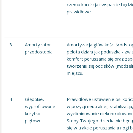
czemu korekcja i wsparcie będz
prawidłowe.
3
Amortyzator
Amortyzacja głów kości śródstop
przodostopia
pelota działa jak poduszka - zwi
komfort poruszania się oraz zap
tworzeniu się odcisków (modzel
miejscu.
4
Głębokie,
Prawidłowe ustawienie osi końc
wyprofilowane
w pozycji neutralnej, stabilizacja
korytko
wyeliminowanie niekontrolowanej
piętowe
Stopy Twojego dziecka nie będą
się w trakcie poruszania a nogi 