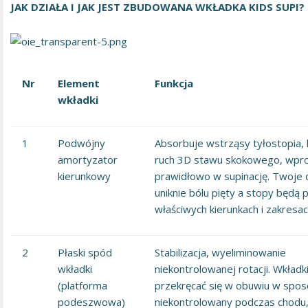
JAK DZIAŁA I JAK JEST ZBUDOWANA WKŁADKA KIDS SUPI?
Nr
Element
Funkcja
wkładki
1
Podwójny
Absorbuje wstrząsy tyłostopia, 
amortyzator
ruch 3D stawu skokowego, wpr
kierunkowy
prawidłowo w supinację. Twoje 
uniknie bólu pięty a stopy będą
właściwych kierunkach i zakresac
2
Płaski spód
Stabilizacja, wyeliminowanie
wkładki
niekontrolowanej rotacji. Wkładk
(platforma
przekręcać się w obuwiu w spo
podeszwowa)
niekontrolowany podczas chodu, 