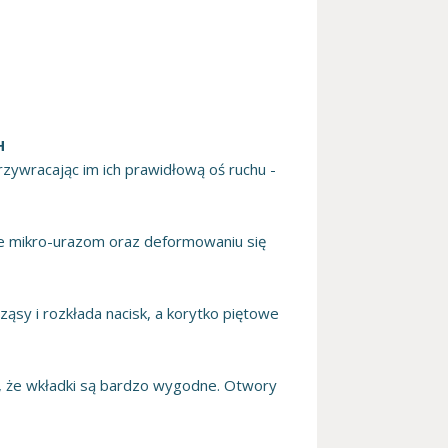
H
przywracając im ich prawidłową oś ruchu -
ie mikro-urazom oraz deformowaniu się
ąsy i rozkłada nacisk, a korytko piętowe
a, że wkładki są bardzo wygodne. Otwory