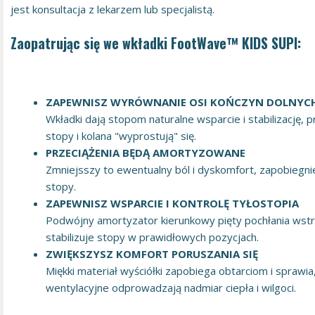
jest konsultacja z lekarzem lub specjalistą.
Zaopatrując się we wkładki FootWave™ KIDS SUPI:
ZAPEWNISZ WYRÓWNANIE OSI KOŃCZYN DOLNYC
Wkładki dają stopom naturalne wsparcie i stabilizację, 
stopy i kolana "wyprostują" się.
PRZECIĄŻENIA BĘDĄ AMORTYZOWANE
Zmniejsszy to ewentualny ból i dyskomfort, zapobiegn
stopy.
ZAPEWNISZ WSPARCIE I KONTROLĘ TYŁOSTOPIA
Podwójny amortyzator kierunkowy pięty pochłania wstrz
stabilizuje stopy w prawidłowych pozycjach.
ZWIĘKSZYSZ KOMFORT PORUSZANIA SIĘ
Miękki materiał wyściółki zapobiega obtarciom i sprawi
wentylacyjne odprowadzają nadmiar ciepła i wilgoci.