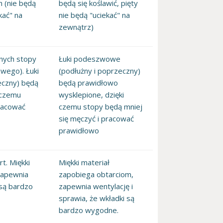
 (nie będą
będą się koślawić, pięty
kać" na
nie będą "uciekać" na
zewnątrz)
znych stopy
Łuki podeszwowe
wego). Łuki
(podłużny i poprzeczny)
czny) będą
będą prawidłowo
 czemu
wysklepione, dzięki
pracować
czemu stopy będą mniej
się męczyć i pracować
prawidłowo
t. Miękki
Miękki materiał
zapewnia
zapobiega obtarciom,
 są bardzo
zapewnia wentylację i
sprawia, że wkładki są
bardzo wygodne.