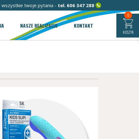
 wszystkie twoje pytania -
tel.
606 347 288
0
JA
NASZE REALIZACJE
KONTAKT
KOSZYK