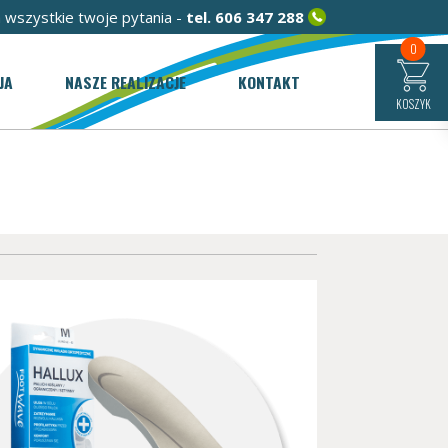
 wszystkie twoje pytania -
tel.
606 347 288
0
JA
NASZE REALIZACJE
KONTAKT
KOSZYK