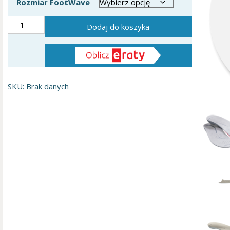
Rozmiar FootWave
ilość
Dodaj do koszyka
Wkładki
ortopedyczne
FootWave™
HALLUX
SKU:
Brak danych