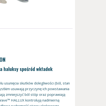
ION
na haluksy spośród wkładek
usunięcia skutków dolegliwości (ból, stan
zystkim usuwają przyczynę ich powstawania
gają zmniejszyć ból stóp oraz poprawiają
tWave™ HALLUX kontrolują nadmierną
rawidłową ruchomość stawu skokowego