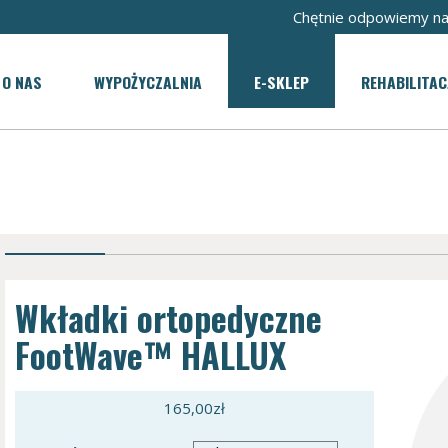
Chętnie odpowiemy na
O NAS
WYPOŻYCZALNIA
E-SKLEP
REHABILITAC
Wkładki ortopedyczne
FootWave™ HALLUX
165,00
zł