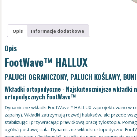
Opis
Informacje dodatkowe
Opis
FootWave™ HALLUX
PALUCH OGRANICZONY, PALUCH KOŚLAWY, BUN
Wkładki ortopedyczne - Najskuteczniejsze wkładki 
ortopedycznych FootWave™
Dynamiczne wkładki FootWave™ HALLUX zaprojektowano w celu 
zapalny). Wkładki zatrzymują rozwój haluksów, ale przede ws
stabilizując i przywracając prawidłową pracę tyłostopia. Poma
ogólną postawę ciała. Dynamiczne wkładki ortopedyczne Foo
pronację stopy (koślawość), stabilizują piętę, przywracają p