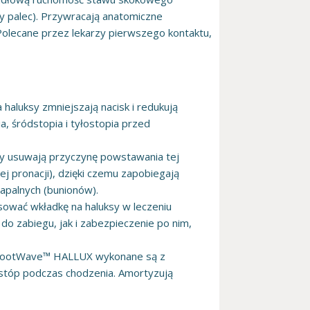
y palec). Przywracają anatomiczne
olecane przez lekarzy pierwszego kontaktu,
 haluksy zmniejszają nacisk i redukują
, śródstopia i tyłostopia przed
sy usuwają przyczynę powstawania tej
ej pronacji), dzięki czemu zapobiegają
apalnych (bunionów).
ować wkładkę na haluksy w leczeniu
o zabiegu, jak i zabezpieczenie po nim,
FootWave™ HALLUX wykonane są z
 stóp podczas chodzenia. Amortyzują