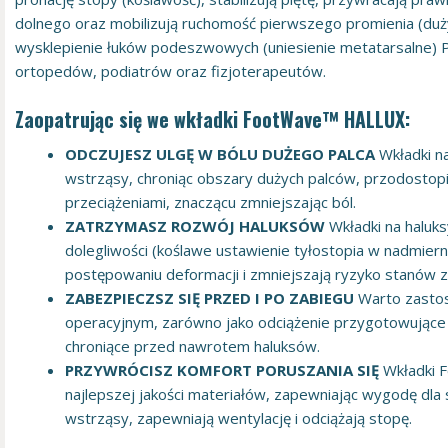
dolnego oraz mobilizują ruchomość pierwszego promienia (duż
wysklepienie łuków podeszwowych (uniesienie metatarsalne) P
ortopedów, podiatrów oraz fizjoterapeutów.
Zaopatrując się we wkładki FootWave™ HALLUX:
ODCZUJESZ ULGĘ W BÓLU DUŻEGO PALCA
Wkładki na
wstrząsy, chroniąc obszary dużych palców, przodostopia
przeciążeniami, znaczącu zmniejszając ból.
ZATRZYMASZ ROZWÓJ HALUKSÓW
Wkładki na haluk
dolegliwości (koślawe ustawienie tyłostopia w nadmiern
postępowaniu deformacji i zmniejszają ryzyko stanów z
ZABEZPIECZSZ SIĘ PRZED I PO ZABIEGU
Warto zastos
operacyjnym, zarówno jako odciążenie przygotowujące d
chroniące przed nawrotem haluksów.
PRZYWRÓCISZ KOMFORT PORUSZANIA SIĘ
Wkładki 
najlepszej jakości materiałów, zapewniając wygodę dla
wstrząsy, zapewniają wentylację i odciążają stopę.