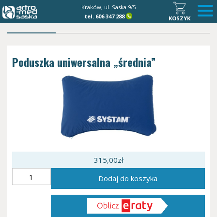
Kraków, ul. Saska 9/5
tel.
606 347 288
KOSZYK
Poduszka uniwersalna „średnia”
315,00
zł
ilość
Dodaj do koszyka
Poduszka
uniwersalna
"średnia"