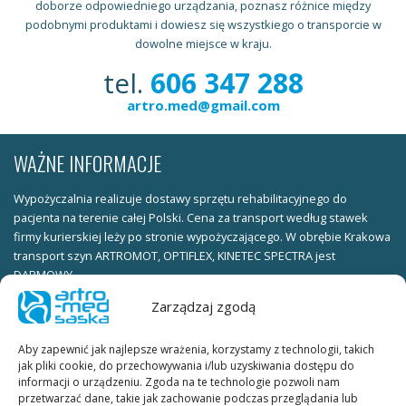
doborze odpowiedniego urządzania, poznasz różnice między
podobnymi produktami i dowiesz się wszystkiego o transporcie w
dowolne miejsce w kraju.
tel.
606 347 288
artro.med@gmail.com
WAŻNE INFORMACJE
Wypożyczalnia realizuje dostawy sprzętu rehabilitacyjnego do
pacjenta na terenie całej Polski. Cena za transport według stawek
firmy kurierskiej leży po stronie wypożyczającego. W obrębie Krakowa
transport szyn ARTROMOT, OPTIFLEX, KINETEC SPECTRA jest
DARMOWY.
Zarządzaj zgodą
Warunki wypożyczania:
ksero dowodu osobistego (obie strony) należy wysłać faxem pod
Aby zapewnić jak najlepsze wrażenia, korzystamy z technologii, takich
numer telefonu KUBE_FAX lub skan dowodu osobistego (obie strony)
jak pliki cookie, do przechowywania i/lub uzyskiwania dostępu do
należy wysłać na adres e-mail.
informacji o urządzeniu. Zgoda na te technologie pozwoli nam
przetwarzać dane, takie jak zachowanie podczas przeglądania lub