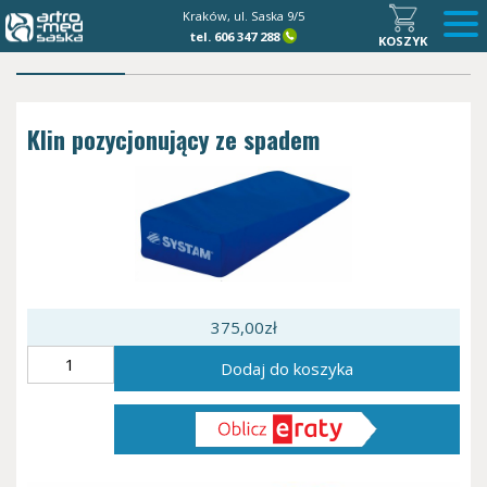
Kraków, ul. Saska 9/5
tel.
606 347 288
KOSZYK
Klin pozycjonujący ze spadem
375,00
zł
ilość
Dodaj do koszyka
Klin
pozycjonujący
ze
spadem