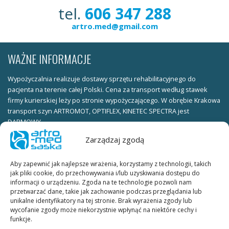
tel.
606 347 288
artro.med@gmail.com
WAŻNE INFORMACJE
Wypożyczalnia realizuje dostawy sprzętu rehabilitacyjnego do
pacjenta na terenie całej Polski. Cena za transport według stawek
firmy kurierskiej leży po stronie wypożyczającego. W obrębie Krakowa
transport szyn ARTROMOT, OPTIFLEX, KINETEC SPECTRA jest
DARMOWY.
Zarządzaj zgodą
Warunki wypożyczania:
ksero dowodu osobistego (obie strony) należy wysłać faxem pod
Aby zapewnić jak najlepsze wrażenia, korzystamy z technologii, takich
numer telefonu KUBE_FAX lub skan dowodu osobistego (obie strony)
jak pliki cookie, do przechowywania i/lub uzyskiwania dostępu do
należy wysłać na adres e-mail.
informacji o urządzeniu. Zgoda na te technologie pozwoli nam
przetwarzać dane, takie jak zachowanie podczas przeglądania lub
W celu ustalenia terminu wypożyczenia prosimy o kontakt
unikalne identyfikatory na tej stronie. Brak wyrażenia zgody lub
telefoniczny lub mailowy.
wycofanie zgody może niekorzystnie wpłynąć na niektóre cechy i
funkcje.