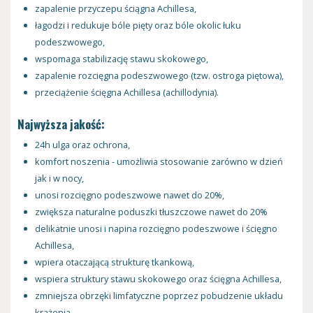
zapalenie przyczepu ściągna Achillesa,
łagodzi i redukuje bóle pięty oraz bóle okolic łuku
podeszwowego,
wspomaga stabilizację stawu skokowego,
zapalenie rozcięgna podeszwowego (tzw. ostroga piętowa),
przeciążenie ścięgna Achillesa (achillodynia).
Najwyższa jakość:
24h ulga oraz ochrona,
komfort noszenia - umożliwia stosowanie zarówno w dzień
jak i w nocy,
unosi rozcięgno podeszwowe nawet do 20%,
zwiększa naturalne poduszki tłuszczowe nawet do 20%
delikatnie unosi i napina rozcięgno podeszwowe i ścięgno
Achillesa,
wpiera otaczającą strukturę tkankową,
wspiera struktury stawu skokowego oraz ścięgna Achillesa,
zmniejsza obrzęki limfatyczne poprzez pobudzenie układu
krążenia.