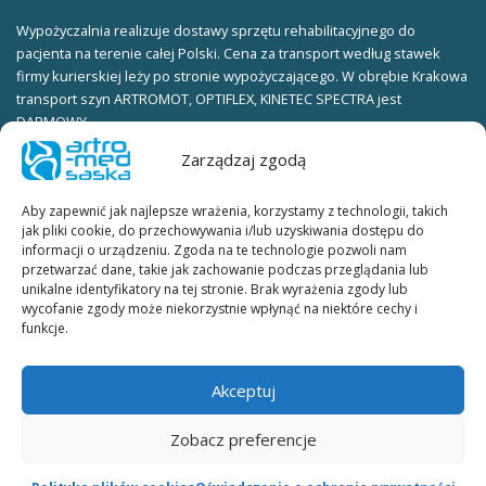
Wypożyczalnia realizuje dostawy sprzętu rehabilitacyjnego do
pacjenta na terenie całej Polski. Cena za transport według stawek
firmy kurierskiej leży po stronie wypożyczającego. W obrębie Krakowa
transport szyn ARTROMOT, OPTIFLEX, KINETEC SPECTRA jest
DARMOWY.
Zarządzaj zgodą
Warunki wypożyczania:
ksero dowodu osobistego (obie strony) należy wysłać faxem pod
Aby zapewnić jak najlepsze wrażenia, korzystamy z technologii, takich
numer telefonu KUBE_FAX lub skan dowodu osobistego (obie strony)
jak pliki cookie, do przechowywania i/lub uzyskiwania dostępu do
należy wysłać na adres e-mail.
informacji o urządzeniu. Zgoda na te technologie pozwoli nam
przetwarzać dane, takie jak zachowanie podczas przeglądania lub
W celu ustalenia terminu wypożyczenia prosimy o kontakt
unikalne identyfikatory na tej stronie. Brak wyrażenia zgody lub
telefoniczny lub mailowy.
wycofanie zgody może niekorzystnie wpłynąć na niektóre cechy i
funkcje.
Umowa wypożyczania szyn ARTROMOT, OPTIFLEX, KINETEC SPECTRA:
umowę wypożyczania szyn w dwóch egzemplarzach do podpisania
Akceptuj
dostarcza firma kurierska wraz ze sprzętem.
Zobacz preferencje
Cennik wypożyczania szyn ARTROMOT, OPTIFLEX, KINETEC SPECTRA:
cena za dobę DO NEGOCJACJI