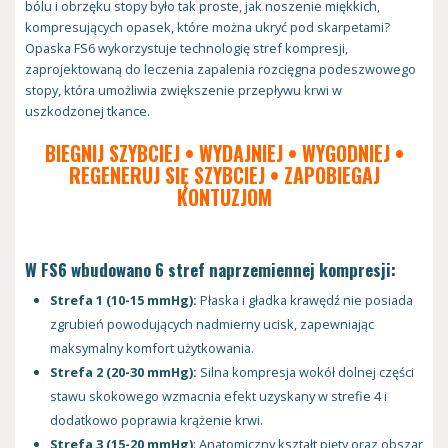
bólu i obrzęku stopy było tak proste, jak noszenie miękkich,
kompresujących opasek, które można ukryć pod skarpetami?
Opaska FS6 wykorzystuje technologię stref kompresji,
zaprojektowaną do leczenia zapalenia rozcięgna podeszwowego
stopy, która umożliwia zwiększenie przepływu krwi w
uszkodzonej tkance.
BIEGNIJ SZYBCIEJ • WYDAJNIEJ • WYGODNIEJ •
REGENERUJ SIĘ SZYBCIEJ • ZAPOBIEGAJ
KONTUZJOM
W FS6 wbudowano 6 stref naprzemiennej kompresji:
Strefa 1 (10-15 mmHg):
Płaska i gładka krawędź nie posiada
zgrubień powodujących nadmierny ucisk, zapewniając
maksymalny komfort użytkowania.
Strefa 2 (20-30 mmHg):
Silna kompresja wokół dolnej części
stawu skokowego wzmacnia efekt uzyskany w strefie 4 i
dodatkowo poprawia krążenie krwi.
Strefa 3 (15-20 mmHg)
: Anatomiczny kształt pięty oraz obszar