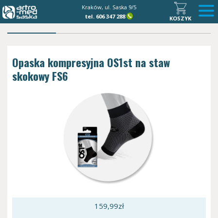
Kraków, ul. Saska 9/5
tel.
606 347 288
KOSZYK
Opaska kompresyjna OS1st na staw
skokowy FS6
159,99
zł