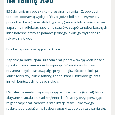
ES6 dynamiczna opaska kompresyjna na ramię – Zapobiegaj
urazom, poprawiaj wydajność i złagodzić ból łokcia wywołany
przez tzw. łokieć tenisisty lub golfisty (boczne lub przyśrodkowe
zapalenie nadłokcia), zapalenie stawów, zespół tunelów kostnych i
inne bolesne stany za pomocą jednego lekkiego, wygodnego
rękawa na łokieć.
Produkt sprzedawany jako
sztuka
.
Zapobiegaj kontuzjom i urazom oraz popraw swoją wydajność z
opaskami naprzemiennej kompresji ES6 na staw łokciowy.
Przynosi natychmiastową ulgę przy dolegliwościach takich jak:
łokieć tenisisty, łokieć golfisty, zespół kanału łokciowego oraz
innych kontuzjach i urazach łokcia.
ES6 oferuje medyczną kompresję naprzemienną (6 stref), która
aktywnie stymuluje układ krążenia i limfatyczny przyspieszając
regenerację oraz zapewnia stabilizację stawu łokciowego
redukując przeciążenia. Budowa opaski zapobiega zsuwaniu się.