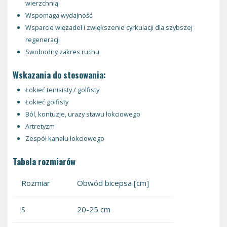
wierzchnią
Wspomaga wydajność
Wsparcie więzadeł i zwiększenie cyrkulacji dla szybszej
regeneracji
Swobodny zakres ruchu
Wskazania do stosowania:
Łokieć tenisisty / golfisty
Łokieć golfisty
Ból, kontuzje, urazy stawu łokciowego
Artretyzm
Zespół kanału łokciowego
Tabela rozmiarów
Rozmiar
Obwód bicepsa [cm]
S
20-25 cm