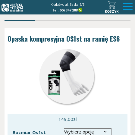
Kraków, ul. Saska 9/5
tel.
606 347 288
KOSZYK
Opaska kompresyjna OS1st na ramię ES6
149,00
zł
Rozmiar Os1st