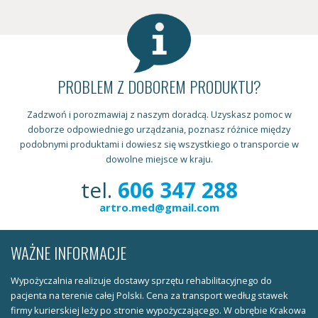
PROBLEM Z DOBOREM PRODUKTU?
Zadzwoń i porozmawiaj z naszym doradcą. Uzyskasz pomoc w
doborze odpowiedniego urządzania, poznasz różnice między
podobnymi produktami i dowiesz się wszystkiego o transporcie w
dowolne miejsce w kraju.
tel.
606 347 288
artro.med@gmail.com
WAŻNE INFORMACJE
Wypożyczalnia realizuje dostawy sprzętu rehabilitacyjnego do
pacjenta na terenie całej Polski. Cena za transport według stawek
firmy kurierskiej leży po stronie wypożyczającego. W obrębie Krakowa