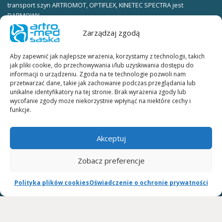
transport szyn ARTROMOT, OPTIFLEX, KINETEC SPECTRA jest
DARMOWY.
Zarządzaj zgodą
Warunki wypożyczania:
ksero dowodu osobistego (obie strony) należy wysłać faxem pod
Aby zapewnić jak najlepsze wrażenia, korzystamy z technologii, takich
numer telefonu KUBE_FAX lub skan dowodu osobistego (obie strony)
jak pliki cookie, do przechowywania i/lub uzyskiwania dostępu do
należy wysłać na adres e-mail.
informacji o urządzeniu. Zgoda na te technologie pozwoli nam
przetwarzać dane, takie jak zachowanie podczas przeglądania lub
W celu ustalenia terminu wypożyczenia prosimy o kontakt
unikalne identyfikatory na tej stronie. Brak wyrażenia zgody lub
telefoniczny lub mailowy.
wycofanie zgody może niekorzystnie wpłynąć na niektóre cechy i
funkcje.
Umowa wypożyczania szyn ARTROMOT, OPTIFLEX, KINETEC SPECTRA:
umowę wypożyczania szyn w dwóch egzemplarzach do podpisania
Akceptuj
dostarcza firma kurierska wraz ze sprzętem.
Zobacz preferencje
Cennik wypożyczania szyn ARTROMOT, OPTIFLEX, KINETEC SPECTRA:
cena za dobę DO NEGOCJACJI
Polityka plików cookies
Oświadczenie o ochronie prywatności
wystawiamy rachunki celem przedłożenia wystawiamy rachunki celem
przedłożenia w ZUS lub towarzystwie ubezpieczeniowym.