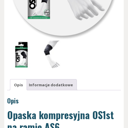
Opis
Informacje dodatkowe
Opis
Opaska kompresyjna OS1st
na ramię AS6