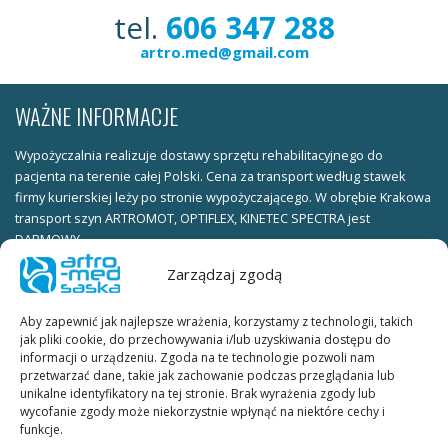
tel.
606 347 288
artro.med@gmail.com
WAŻNE INFORMACJE
Wypożyczalnia realizuje dostawy sprzętu rehabilitacyjnego do
pacjenta na terenie całej Polski. Cena za transport według stawek
firmy kurierskiej leży po stronie wypożyczającego. W obrębie Krakowa
transport szyn ARTROMOT, OPTIFLEX, KINETEC SPECTRA jest
DARMOWY.
Zarządzaj zgodą
Warunki wypożyczania:
ksero dowodu osobistego (obie strony) należy wysłać faxem pod
Aby zapewnić jak najlepsze wrażenia, korzystamy z technologii, takich
numer telefonu KUBE_FAX lub skan dowodu osobistego (obie strony)
jak pliki cookie, do przechowywania i/lub uzyskiwania dostępu do
należy wysłać na adres e-mail.
informacji o urządzeniu. Zgoda na te technologie pozwoli nam
przetwarzać dane, takie jak zachowanie podczas przeglądania lub
W celu ustalenia terminu wypożyczenia prosimy o kontakt
unikalne identyfikatory na tej stronie. Brak wyrażenia zgody lub
telefoniczny lub mailowy.
wycofanie zgody może niekorzystnie wpłynąć na niektóre cechy i
funkcje.