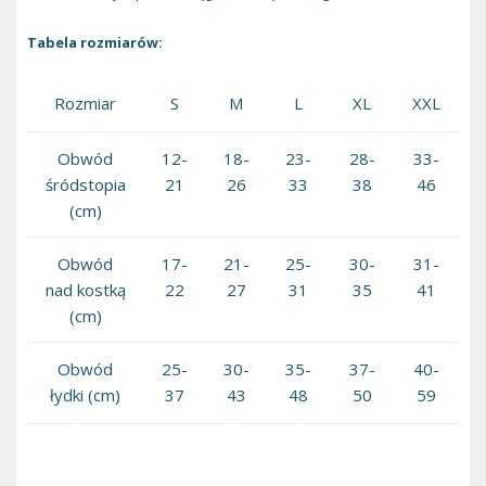
Tabela rozmiarów:
Rozmiar
S
M
L
XL
XXL
Obwód
12-
18-
23-
28-
33-
śródstopia
21
26
33
38
46
(cm)
Obwód
17-
21-
25-
30-
31-
nad kostką
22
27
31
35
41
(cm)
Obwód
25-
30-
35-
37-
40-
łydki (cm)
37
43
48
50
59