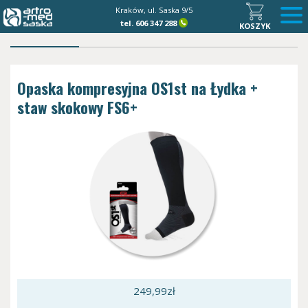
Kraków, ul. Saska 9/5
tel.
606 347 288
KOSZYK
Opaska kompresyjna OS1st na Łydka +
staw skokowy FS6+
249,99
zł