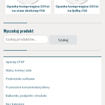
Opaska kompresyjna OS1st
Opaska kompresyjna OS1st
na staw skokowy FS6
na łydkę CS6
Wyszukaj produkt
Szukaj:
Szukaj
Aparaty CPAP
Maści, kremy i żele
Podnośniki sufitowe
Przenośne koncentratory tlenu
Balkoniki, podpórki i chodziki
Bez kategorii