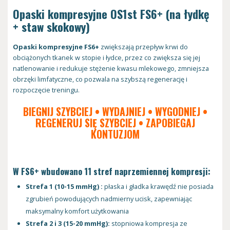
Opaski kompresyjne OS1st FS6+ (na łydkę
+ staw skokowy)
Opaski kompresyjne FS6+
zwiększają przepływ krwi do
obciążonych tkanek w stopie i łydce, przez co zwiększa się jej
natlenowanie i redukuje stężenie kwasu mlekowego, zmniejsza
obrzęki limfatyczne, co pozwala na szybszą regenerację i
rozpoczęcie treningu.
BIEGNIJ SZYBCIEJ • WYDAJNIEJ • WYGODNIEJ •
REGENERUJ SIĘ SZYBCIEJ • ZAPOBIEGAJ
KONTUZJOM
W FS6+ wbudowano 11 stref naprzemiennej kompresji:
Strefa 1 (10-15 mmHg) :
płaska i gładka krawędź nie posiada
zgrubień powodujących nadmierny ucisk, zapewniając
maksymalny komfort użytkowania
Strefa 2 i 3 (15-20 mmHg):
stopniowa kompresja ze