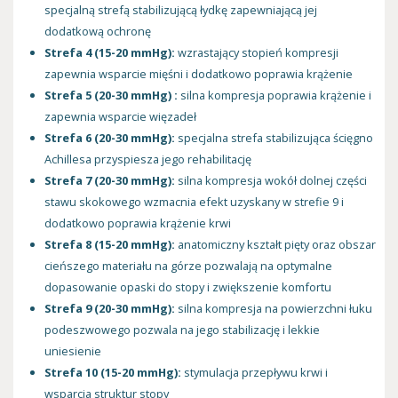
specjalną strefą stabilizującą łydkę zapewniającą jej
dodatkową ochronę
Strefa 4 (15-20 mmHg):
wzrastający stopień kompresji
zapewnia wsparcie mięśni i dodatkowo poprawia krążenie
Strefa 5 (20-30 mmHg) :
silna kompresja poprawia krążenie i
zapewnia wsparcie więzadeł
Strefa 6 (20-30 mmHg):
specjalna strefa stabilizująca ścięgno
Achillesa przyspiesza jego rehabilitację
Strefa 7 (20-30 mmHg):
silna kompresja wokół dolnej części
stawu skokowego wzmacnia efekt uzyskany w strefie 9 i
dodatkowo poprawia krążenie krwi
Strefa 8 (15-20 mmHg):
anatomiczny kształt pięty oraz obszar
cieńszego materiału na górze pozwalają na optymalne
dopasowanie opaski do stopy i zwiększenie komfortu
Strefa 9 (20-30 mmHg):
silna kompresja na powierzchni łuku
podeszwowego pozwala na jego stabilizację i lekkie
uniesienie
Strefa 10 (15-20 mmHg):
stymulacja przepływu krwi i
wsparcia struktur stopy