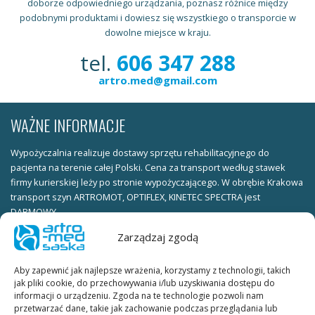
doborze odpowiedniego urządzania, poznasz różnice między
podobnymi produktami i dowiesz się wszystkiego o transporcie w
dowolne miejsce w kraju.
tel.
606 347 288
artro.med@gmail.com
WAŻNE INFORMACJE
Wypożyczalnia realizuje dostawy sprzętu rehabilitacyjnego do
pacjenta na terenie całej Polski. Cena za transport według stawek
firmy kurierskiej leży po stronie wypożyczającego. W obrębie Krakowa
transport szyn ARTROMOT, OPTIFLEX, KINETEC SPECTRA jest
DARMOWY.
Zarządzaj zgodą
Warunki wypożyczania:
ksero dowodu osobistego (obie strony) należy wysłać faxem pod
numer telefonu KUBE_FAX lub skan dowodu osobistego (obie strony)
Aby zapewnić jak najlepsze wrażenia, korzystamy z technologii, takich
jak pliki cookie, do przechowywania i/lub uzyskiwania dostępu do
należy wysłać na adres e-mail.
informacji o urządzeniu. Zgoda na te technologie pozwoli nam
przetwarzać dane, takie jak zachowanie podczas przeglądania lub
W celu ustalenia terminu wypożyczenia prosimy o kontakt