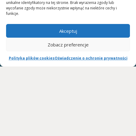
unikalne identyfikatory na tej stronie. Brak wyrażenia zgody lub
telefoniczny lub mailowy.
wycofanie zgody może niekorzystnie wpłynąć na niektóre cechy i
funkcje.
Umowa wypożyczania szyn ARTROMOT, OPTIFLEX, KINETEC SPECTRA:
umowę wypożyczania szyn w dwóch egzemplarzach do podpisania
Akceptuj
dostarcza firma kurierska wraz ze sprzętem.
Zobacz preferencje
Cennik wypożyczania szyn ARTROMOT, OPTIFLEX, KINETEC SPECTRA:
cena za dobę DO NEGOCJACJI
Polityka plików cookies
Oświadczenie o ochronie prywatności
wystawiamy rachunki celem przedłożenia wystawiamy rachunki celem
przedłożenia w ZUS lub towarzystwie ubezpieczeniowym.
WSPÓŁPRACUJEMY: