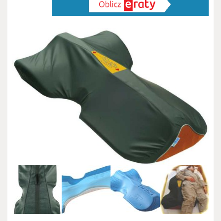
pozycji
ułożeniowej
bocznej
SYSTAM®
obustronny