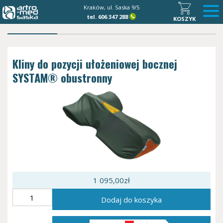
Kraków, ul. Saska 9/5
tel.
606 347 288
KOSZYK
Kliny do pozycji ułożeniowej bocznej
SYSTAM® obustronny
1 095,00
zł
ilość
Dodaj do koszyka
Kliny
do