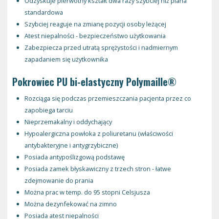
Odzyskuje pierwotny kształt dwa razy szybciej niż piana
standardowa
Szybciej reaguje na zmianę pozycji osoby leżącej
Atest niepalności - bezpieczeństwo użytkowania
Zabezpiecza przed utratą sprężystości i nadmiernym
zapadaniem się użytkownika
Pokrowiec PU bi-elastyczny Polymaille®
Rozciąga się podczas przemieszczania pacjenta przez co
zapobiega tarciu
Nieprzemakalny i oddychający
Hypoalergiczna powłoka z poliuretanu (właściwości
antybakteryjne i antygrzybiczne)
Posiada antypoślizgową podstawę
Posiada zamek błyskawiczny z trzech stron - łatwe
zdejmowanie do prania
Można prac w temp. do 95 stopni Celsjusza
Można dezynfekować na zimno
Posiada atest niepalności