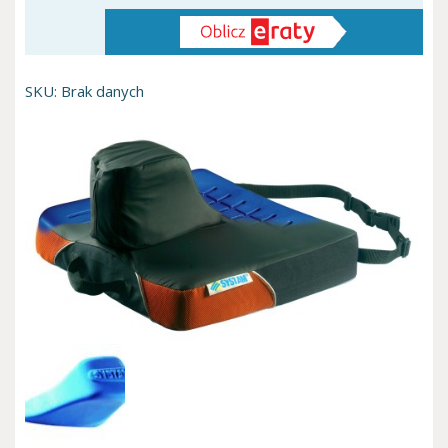
Viscoflex
z
dołączonym
klinem
SKU:
Brak danych
P361CP