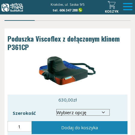
Kraków, ul. Saska 9/5
tel.
606 347 288
KOSZYK
Poduszka Viscoflex z dołączonym klinem
P361CP
630,00
zł
Szerokość
ilość
Dodaj do koszyka
Poduszka