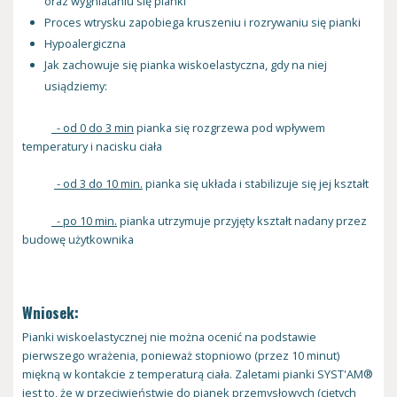
oraz wygniataniu się pianki
Proces wtrysku zapobiega kruszeniu i rozrywaniu się pianki
Hypoalergiczna
Jak zachowuje się pianka wiskoelastyczna, gdy na niej
usiądziemy:
- od 0 do 3 min
pianka się rozgrzewa pod wpływem
temperatury i nacisku ciała
- od 3 do 10 min.
pianka się układa i stabilizuje się jej kształt
- po 10 min.
pianka utrzymuje przyjęty kształt nadany przez
budowę użytkownika
Wniosek:
Pianki wiskoelastycznej nie można ocenić na podstawie
pierwszego wrażenia, ponieważ stopniowo (przez 10 minut)
miękną w kontakcie z temperaturą ciała. Zaletami pianki SYST'AM®
jest to, że w przeciwieństwie do pianek przemysłowych (ciętych