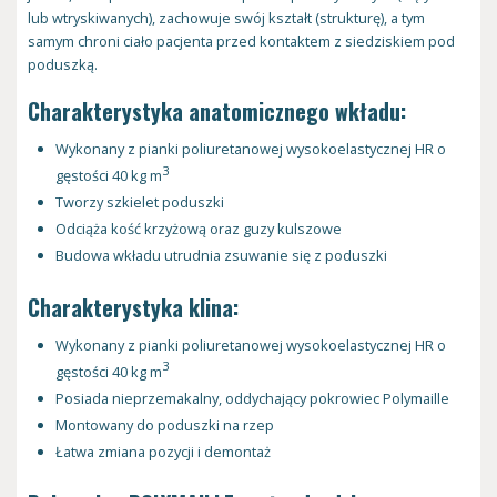
lub wtryskiwanych), zachowuje swój kształt (strukturę), a tym
samym chroni ciało pacjenta przed kontaktem z siedziskiem pod
poduszką.
Charakterystyka anatomicznego wkładu:
Wykonany z pianki poliuretanowej wysokoelastycznej HR o
3
gęstości 40 kg m
Tworzy szkielet poduszki
Odciąża kość krzyżową oraz guzy kulszowe
Budowa wkładu utrudnia zsuwanie się z poduszki
Charakterystyka klina:
Wykonany z pianki poliuretanowej wysokoelastycznej HR o
3
gęstości 40 kg m
Posiada nieprzemakalny, oddychający pokrowiec Polymaille
Montowany do poduszki na rzep
Łatwa zmiana pozycji i demontaż