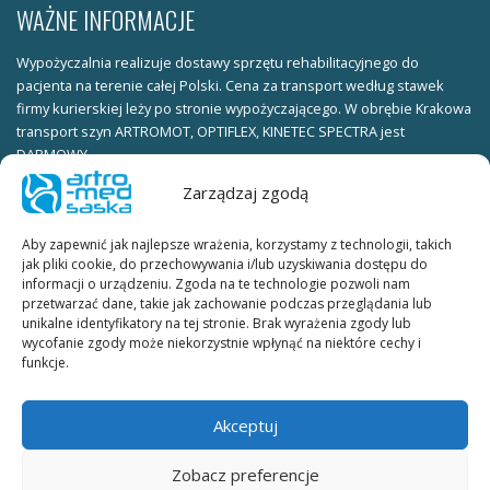
WAŻNE INFORMACJE
Wypożyczalnia realizuje dostawy sprzętu rehabilitacyjnego do
pacjenta na terenie całej Polski. Cena za transport według stawek
firmy kurierskiej leży po stronie wypożyczającego. W obrębie Krakowa
transport szyn ARTROMOT, OPTIFLEX, KINETEC SPECTRA jest
DARMOWY.
Zarządzaj zgodą
Warunki wypożyczania:
ksero dowodu osobistego (obie strony) należy wysłać faxem pod
Aby zapewnić jak najlepsze wrażenia, korzystamy z technologii, takich
numer telefonu KUBE_FAX lub skan dowodu osobistego (obie strony)
jak pliki cookie, do przechowywania i/lub uzyskiwania dostępu do
należy wysłać na adres e-mail.
informacji o urządzeniu. Zgoda na te technologie pozwoli nam
przetwarzać dane, takie jak zachowanie podczas przeglądania lub
W celu ustalenia terminu wypożyczenia prosimy o kontakt
unikalne identyfikatory na tej stronie. Brak wyrażenia zgody lub
telefoniczny lub mailowy.
wycofanie zgody może niekorzystnie wpłynąć na niektóre cechy i
funkcje.
Umowa wypożyczania szyn ARTROMOT, OPTIFLEX, KINETEC SPECTRA:
umowę wypożyczania szyn w dwóch egzemplarzach do podpisania
Akceptuj
dostarcza firma kurierska wraz ze sprzętem.
Zobacz preferencje
Cennik wypożyczania szyn ARTROMOT, OPTIFLEX, KINETEC SPECTRA: