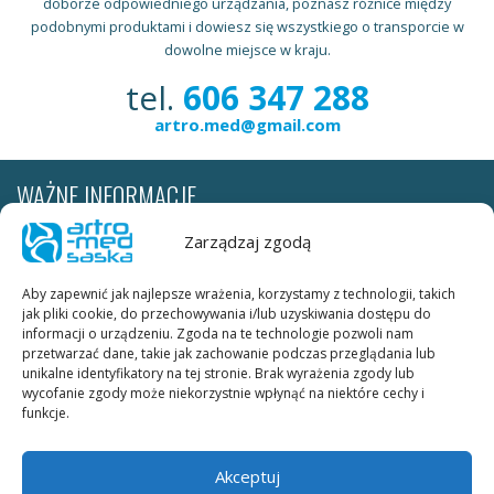
doborze odpowiedniego urządzania, poznasz różnice między
podobnymi produktami i dowiesz się wszystkiego o transporcie w
dowolne miejsce w kraju.
tel.
606 347 288
artro.med@gmail.com
WAŻNE INFORMACJE
Wypożyczalnia realizuje dostawy sprzętu rehabilitacyjnego do
Zarządzaj zgodą
pacjenta na terenie całej Polski. Cena za transport według stawek
firmy kurierskiej leży po stronie wypożyczającego. W obrębie Krakowa
Aby zapewnić jak najlepsze wrażenia, korzystamy z technologii, takich
transport szyn ARTROMOT, OPTIFLEX, KINETEC SPECTRA jest
jak pliki cookie, do przechowywania i/lub uzyskiwania dostępu do
DARMOWY.
informacji o urządzeniu. Zgoda na te technologie pozwoli nam
przetwarzać dane, takie jak zachowanie podczas przeglądania lub
unikalne identyfikatory na tej stronie. Brak wyrażenia zgody lub
Warunki wypożyczania:
wycofanie zgody może niekorzystnie wpłynąć na niektóre cechy i
ksero dowodu osobistego (obie strony) należy wysłać faxem pod
funkcje.
numer telefonu KUBE_FAX lub skan dowodu osobistego (obie strony)
należy wysłać na adres e-mail.
Akceptuj
W celu ustalenia terminu wypożyczenia prosimy o kontakt