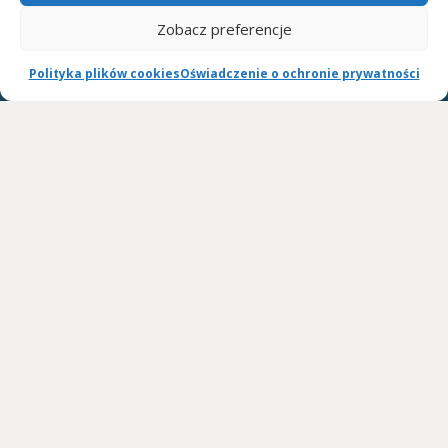
telefoniczny lub mailowy.
Zobacz preferencje
Umowa wypożyczania szyn ARTROMOT, OPTIFLEX, KINETEC SPECTRA:
Polityka plików cookies
Oświadczenie o ochronie prywatności
umowę wypożyczania szyn w dwóch egzemplarzach do podpisania
dostarcza firma kurierska wraz ze sprzętem.
Cennik wypożyczania szyn ARTROMOT, OPTIFLEX, KINETEC SPECTRA:
cena za dobę DO NEGOCJACJI
wystawiamy rachunki celem przedłożenia wystawiamy rachunki celem
przedłożenia w ZUS lub towarzystwie ubezpieczeniowym.
WSPÓŁPRACUJEMY: