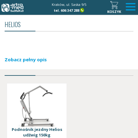
Kraków, ul. Saska 9/5
tel.
606 347 288
KOSZYK
HELIOS
Zobacz pełny opis
Podnośnik jezdny Helios
udźwig 150kg