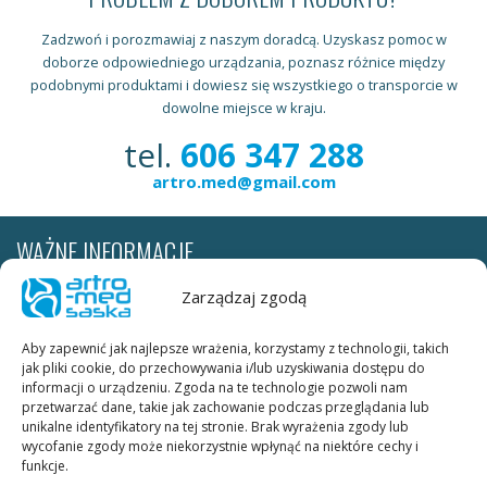
Zadzwoń i porozmawiaj z naszym doradcą. Uzyskasz pomoc w
doborze odpowiedniego urządzania, poznasz różnice między
podobnymi produktami i dowiesz się wszystkiego o transporcie w
dowolne miejsce w kraju.
tel.
606 347 288
artro.med@gmail.com
WAŻNE INFORMACJE
Wypożyczalnia realizuje dostawy sprzętu rehabilitacyjnego do
Zarządzaj zgodą
pacjenta na terenie całej Polski. Cena za transport według stawek
firmy kurierskiej leży po stronie wypożyczającego. W obrębie Krakowa
Aby zapewnić jak najlepsze wrażenia, korzystamy z technologii, takich
transport szyn ARTROMOT, OPTIFLEX, KINETEC SPECTRA jest
jak pliki cookie, do przechowywania i/lub uzyskiwania dostępu do
DARMOWY.
informacji o urządzeniu. Zgoda na te technologie pozwoli nam
przetwarzać dane, takie jak zachowanie podczas przeglądania lub
unikalne identyfikatory na tej stronie. Brak wyrażenia zgody lub
Warunki wypożyczania:
wycofanie zgody może niekorzystnie wpłynąć na niektóre cechy i
ksero dowodu osobistego (obie strony) należy wysłać faxem pod
funkcje.
numer telefonu KUBE_FAX lub skan dowodu osobistego (obie strony)