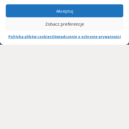
należy wysłać na adres e-mail.
Akceptuj
W celu ustalenia terminu wypożyczenia prosimy o kontakt
telefoniczny lub mailowy.
Zobacz preferencje
Umowa wypożyczania szyn ARTROMOT, OPTIFLEX, KINETEC SPECTRA:
Polityka plików cookies
Oświadczenie o ochronie prywatności
umowę wypożyczania szyn w dwóch egzemplarzach do podpisania
dostarcza firma kurierska wraz ze sprzętem.
Cennik wypożyczania szyn ARTROMOT, OPTIFLEX, KINETEC SPECTRA:
cena za dobę DO NEGOCJACJI
wystawiamy rachunki celem przedłożenia wystawiamy rachunki celem
przedłożenia w ZUS lub towarzystwie ubezpieczeniowym.
WSPÓŁPRACUJEMY: