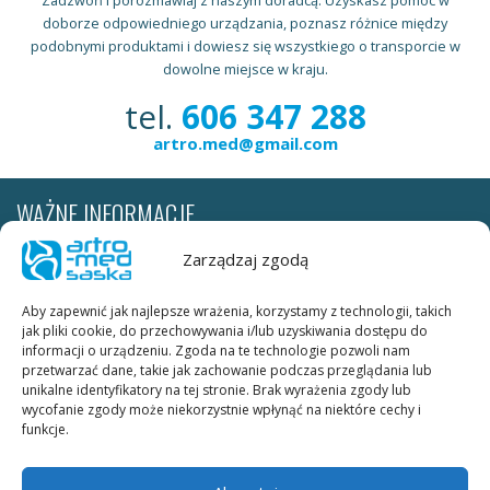
doborze odpowiedniego urządzania, poznasz różnice między
podobnymi produktami i dowiesz się wszystkiego o transporcie w
dowolne miejsce w kraju.
tel.
606 347 288
artro.med@gmail.com
WAŻNE INFORMACJE
Wypożyczalnia realizuje dostawy sprzętu rehabilitacyjnego do
Zarządzaj zgodą
pacjenta na terenie całej Polski. Cena za transport według stawek
firmy kurierskiej leży po stronie wypożyczającego. W obrębie Krakowa
Aby zapewnić jak najlepsze wrażenia, korzystamy z technologii, takich
transport szyn ARTROMOT, OPTIFLEX, KINETEC SPECTRA jest
jak pliki cookie, do przechowywania i/lub uzyskiwania dostępu do
DARMOWY.
informacji o urządzeniu. Zgoda na te technologie pozwoli nam
przetwarzać dane, takie jak zachowanie podczas przeglądania lub
unikalne identyfikatory na tej stronie. Brak wyrażenia zgody lub
Warunki wypożyczania:
wycofanie zgody może niekorzystnie wpłynąć na niektóre cechy i
ksero dowodu osobistego (obie strony) należy wysłać faxem pod
funkcje.
numer telefonu KUBE_FAX lub skan dowodu osobistego (obie strony)
należy wysłać na adres e-mail.