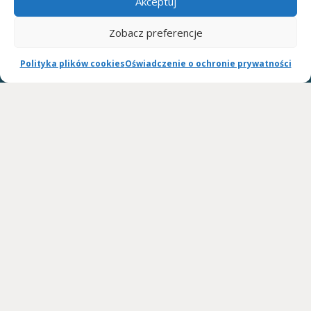
Akceptuj
W celu ustalenia terminu wypożyczenia prosimy o kontakt
telefoniczny lub mailowy.
Zobacz preferencje
Umowa wypożyczania szyn ARTROMOT, OPTIFLEX, KINETEC SPECTRA:
Polityka plików cookies
Oświadczenie o ochronie prywatności
umowę wypożyczania szyn w dwóch egzemplarzach do podpisania
dostarcza firma kurierska wraz ze sprzętem.
Cennik wypożyczania szyn ARTROMOT, OPTIFLEX, KINETEC SPECTRA:
cena za dobę DO NEGOCJACJI
wystawiamy rachunki celem przedłożenia wystawiamy rachunki celem
przedłożenia w ZUS lub towarzystwie ubezpieczeniowym.
WSPÓŁPRACUJEMY: