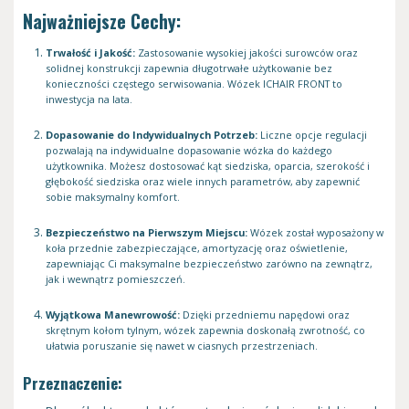
Najważniejsze Cechy:
Trwałość i Jakość:
Zastosowanie wysokiej jakości surowców oraz
solidnej konstrukcji zapewnia długotrwałe użytkowanie bez
konieczności częstego serwisowania. Wózek ICHAIR FRONT to
inwestycja na lata.
Dopasowanie do Indywidualnych Potrzeb:
Liczne opcje regulacji
pozwalają na indywidualne dopasowanie wózka do każdego
użytkownika. Możesz dostosować kąt siedziska, oparcia, szerokość i
głębokość siedziska oraz wiele innych parametrów, aby zapewnić
sobie maksymalny komfort.
Bezpieczeństwo na Pierwszym Miejscu:
Wózek został wyposażony w
koła przednie zabezpieczające, amortyzację oraz oświetlenie,
zapewniając Ci maksymalne bezpieczeństwo zarówno na zewnątrz,
jak i wewnątrz pomieszczeń.
Wyjątkowa Manewrowość:
Dzięki przedniemu napędowi oraz
skrętnym kołom tylnym, wózek zapewnia doskonałą zwrotność, co
ułatwia poruszanie się nawet w ciasnych przestrzeniach.
Przeznaczenie: