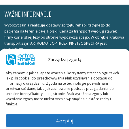
WAŻNE INFORMACJE
Wypożyczalnia realizuje dostawy sprzętu rehabilitacyjnego do
pacjenta na terenie całej Polski. Cena za transport według stawek
firmy kurierskiej leży po stronie wypożyczającego. W obrębie Krakowa
transport szyn ARTROMOT, OPTIFLEX, KINETEC SPECTRA jest
DARMOWY.
Zarządzaj zgodą
Warunki wypożyczania:
ksero dowodu osobistego (obie strony) należy wysłać faxem pod
Aby zapewnić jak najlepsze wrażenia, korzystamy z technologii, takich
numer telefonu KUBE_FAX lub skan dowodu osobistego (obie strony)
jak pliki cookie, do przechowywania i/lub uzyskiwania dostępu do
należy wysłać na adres e-mail.
informacji o urządzeniu. Zgoda na te technologie pozwoli nam
przetwarzać dane, takie jak zachowanie podczas przeglądania lub
W celu ustalenia terminu wypożyczenia prosimy o kontakt
unikalne identyfikatory na tej stronie. Brak wyrażenia zgody lub
telefoniczny lub mailowy.
wycofanie zgody może niekorzystnie wpłynąć na niektóre cechy i
funkcje.
Umowa wypożyczania szyn ARTROMOT, OPTIFLEX, KINETEC SPECTRA:
umowę wypożyczania szyn w dwóch egzemplarzach do podpisania
Akceptuj
dostarcza firma kurierska wraz ze sprzętem.