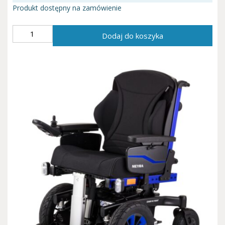
Produkt dostępny na zamówienie
ilość
Dodaj do koszyka
Wózek
elektryczny
ICHAIR
MC
FRONT
MEYRA
1.613