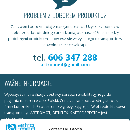
PROBLEM Z DOBOREM PRODUKTU?
Zadzwoń i porozmawiaj z naszym doradcą. Uzyskasz pomoc w
doborze odpowiedniego urządzania, poznasz różnice między
podobnymi produktami i dowiesz się wszystkiego o transporcie w
dowolne miejsce w kraju.
tel.
606 347 288
artro.med@gmail.com
WAŻNE INFORMACJE
Wypożyczalnia realizuje dostawy sprzętu rehabilitacyjnego do
pacjenta na terenie całej Polski. Cena za transport według stawek
firmy kurierskiej leży po stronie wypożyczającego. W obrębie Krakowa
transport szyn ARTROMOT, OPTIFLEX, KINETEC SPECTRA jest
DARMOWY.
Zarządzaj zgodą