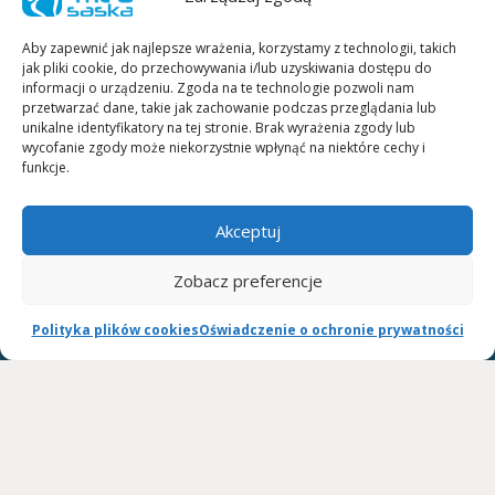
Warunki wypożyczania:
ksero dowodu osobistego (obie strony) należy wysłać faxem pod
Aby zapewnić jak najlepsze wrażenia, korzystamy z technologii, takich
numer telefonu KUBE_FAX lub skan dowodu osobistego (obie strony)
jak pliki cookie, do przechowywania i/lub uzyskiwania dostępu do
należy wysłać na adres e-mail.
informacji o urządzeniu. Zgoda na te technologie pozwoli nam
przetwarzać dane, takie jak zachowanie podczas przeglądania lub
W celu ustalenia terminu wypożyczenia prosimy o kontakt
unikalne identyfikatory na tej stronie. Brak wyrażenia zgody lub
telefoniczny lub mailowy.
wycofanie zgody może niekorzystnie wpłynąć na niektóre cechy i
funkcje.
Umowa wypożyczania szyn ARTROMOT, OPTIFLEX, KINETEC SPECTRA:
umowę wypożyczania szyn w dwóch egzemplarzach do podpisania
Akceptuj
dostarcza firma kurierska wraz ze sprzętem.
Zobacz preferencje
Cennik wypożyczania szyn ARTROMOT, OPTIFLEX, KINETEC SPECTRA:
cena za dobę DO NEGOCJACJI
Polityka plików cookies
Oświadczenie o ochronie prywatności
wystawiamy rachunki celem przedłożenia wystawiamy rachunki celem
przedłożenia w ZUS lub towarzystwie ubezpieczeniowym.
WSPÓŁPRACUJEMY: