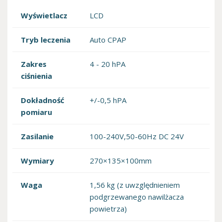
Wyświetlacz
LCD
Tryb leczenia
Auto CPAP
Zakres
4 - 20 hPA
ciśnienia
Dokładność
+/-0,5 hPA
pomiaru
Zasilanie
100-240V,50-60Hz DC 24V
Wymiary
270×135×100mm
Waga
1,56 kg (z uwzględnieniem
podgrzewanego nawilżacza
powietrza)