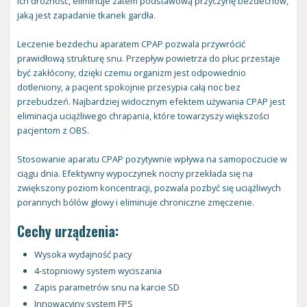
ich drożność, eliminuje zatem podstawową przyczynę bezdechów,
jaką jest zapadanie tkanek gardła.
Leczenie bezdechu aparatem CPAP pozwala przywrócić
prawidłową strukturę snu. Przepływ powietrza do płuc przestaje
być zakłócony, dzięki czemu organizm jest odpowiednio
dotleniony, a pacjent spokojnie przesypia całą noc bez
przebudzeń. Najbardziej widocznym efektem używania CPAP jest
eliminacja uciążliwego chrapania, które towarzyszy większości
pacjentom z OBS.
Stosowanie aparatu CPAP pozytywnie wpływa na samopoczucie w
ciągu dnia. Efektywny wypoczynek nocny przekłada się na
zwiększony poziom koncentracji, pozwala pozbyć się uciążliwych
porannych bólów głowy i eliminuje chroniczne zmęczenie.
Cechy urządzenia:
Wysoka wydajność pacy
4-stopniowy system wyciszania
Zapis parametrów snu na karcie SD
Innowacyjny system FPS