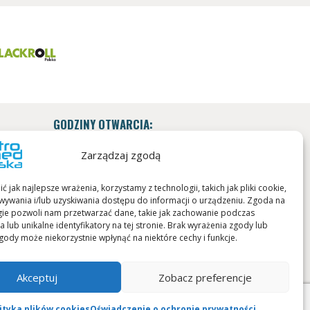
GODZINY OTWARCIA:
Pn. - Pt.: 9:00 - 17:00
Zarządzaj zgodą
 jak najlepsze wrażenia, korzystamy z technologii, takich jak pliki cookie,
Projekt strony:
ywania i/lub uzyskiwania dostępu do informacji o urządzeniu. Zgoda na
gie pozwoli nam przetwarzać dane, takie jak zachowanie podczas
 lub unikalne identyfikatory na tej stronie. Brak wyrażenia zgody lub
gody może niekorzystnie wpłynąć na niektóre cechy i funkcje.
Akceptuj
Zobacz preferencje
ityka plików cookies
Oświadczenie o ochronie prywatności