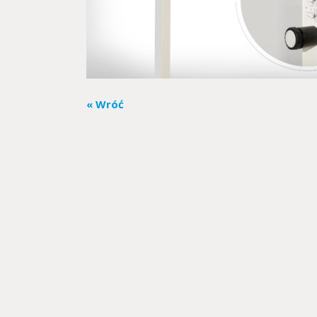
« Wróć