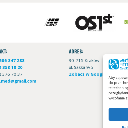
AKT:
ADRES:
606 347 288
30-715 Kraków
2 358 10 20
ul. Saska 9/5
12 376 70 37
Zobacz w Google Maps
Aby zapewnić
o.med@gmail.com
do przechow
te technolo
przeglądania
wycofanie z
Pol